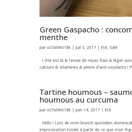
Green Gaspacho : concombr
menthe
par
oCfaMnt18k
|
Juil 3, 2017
|
Eté
,
Salé
L’été est là & l’envie de repas frais & léger auss
calcium & vitamines & pleine d’anti-oxydants ! P
Tartine houmous – saumon
houmous au curcuma
par
oCfaMnt18k
|
Juin 14, 2017
|
Eté
Hello ! Lors de mon brunch quotidien dominical, 
improvisation totale à partir de ce que mon frigo