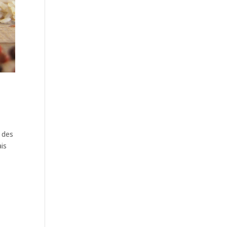
 des
ais