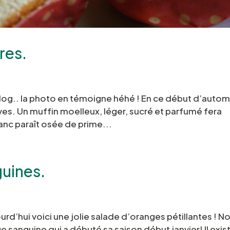
res.
blog.. la photo en témoigne héhé ! En ce début d’auto
ves. Un muffin moelleux, léger, sucré et parfumé fera
lanc paraît osée de prime...
uines.
urd’hui voici une jolie salade d’oranges pétillantes ! N
sanguine qui a débuté sa saison début janvier! Il exis