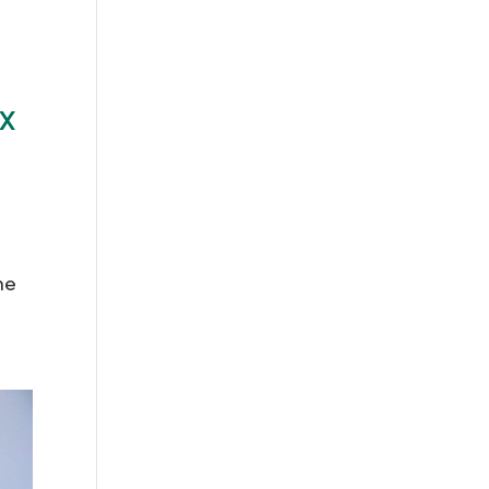
ix
ne