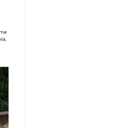
ême
ola,