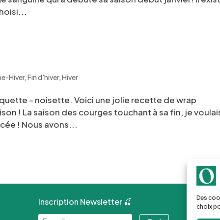
hoisi...
e-Hiver
,
Fin d'hiver
,
Hiver
quette – noisette. Voici une jolie recette de wrap
ison ! La saison des courges touchant à sa fin, je voulai
acée ! Nous avons...
Des cook
Inscription Newsletter 🍒
choix po