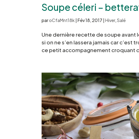
Soupe céleri – betterav
par
oCfaMnt18k
|
Fév 18, 2017
|
Hiver
,
Salé
Une dernière recette de soupe avant 
si on ne s’en lassera jamais car c’est
ce petit accompagnement croquant qu’