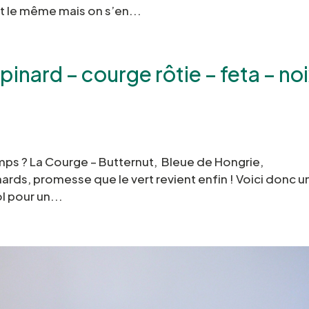
t le même mais on s’en...
inard – courge rôtie – feta – no
temps ? La Courge – Butternut, Bleue de Hongrie,
nards, promesse que le vert revient enfin ! Voici donc u
l pour un...