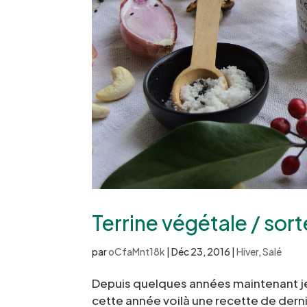
Terrine végétale / sor
par
oCfaMnt18k
|
Déc 23, 2016
|
Hiver
,
Salé
Depuis quelques années maintenant je s
cette année voilà une recette de derni