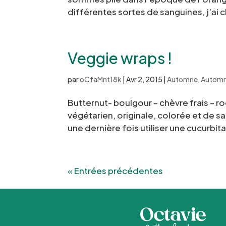
différentes sortes de sanguines, j’ai c
Veggie wraps !
par
oCfaMnt18k
|
Avr 2, 2015
|
Automne
,
Automn
Butternut- boulgour – chèvre frais – ro
végétarien, originale, colorée et de sa
une dernière fois utiliser une cucurbit
« Entrées précédentes