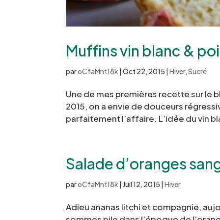
Muffins vin blanc & poi
par
oCfaMnt18k
|
Oct 22, 2015
|
Hiver
,
Sucré
Une de mes premières recette sur le 
2015, on a envie de douceurs régressi
parfaitement l’affaire. L’idée du vin b
Salade d’oranges sang
par
oCfaMnt18k
|
Juil 12, 2015
|
Hiver
Adieu ananas litchi et compagnie, aujo
sommes pile dans l’époque de l’orange 