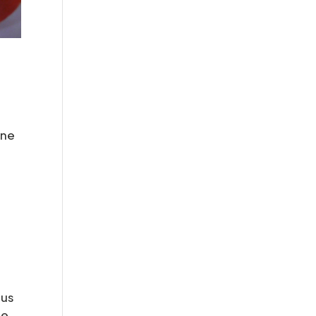
mne
ous
te