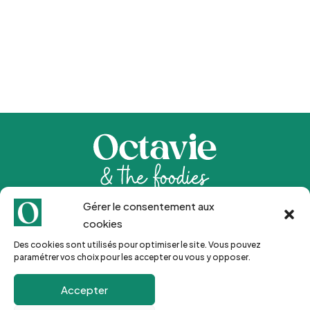
Gérer le consentement aux
Inscription Newsletter 🍒
cookies
Des cookies sont utilisés pour optimiser le site. Vous pouvez
paramétrer vos choix pour les accepter ou vous y opposer.
Go !
Accepter