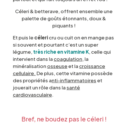
Céleri & betterave, offrent ensemble une
palette de goûts étonnants, doux &
piquants !
Et puis le
céleri
cru ou cuit on en mange pas
si souvent et pourtant c’est un super
légume,
très riche en vitamine K
, celle qui
intervient dans la
coagulation,
la
minéralisation
osseuse
et la
croissance
cellulaire.
De plus, cette vitamine possède
des propriétés a
nti-inflammatoires
et
jouerait un rôle dans la
santé
cardiovasculaire
.
Bref, ne boudez pas le céleri !