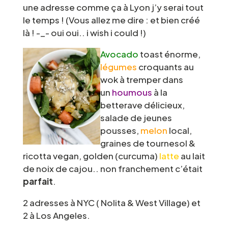
une adresse comme ça à Lyon j’y serai tout
le temps ! (Vous allez me dire : et bien créé
là ! -_- oui oui.. i wish i could !)
Avocado
toast énorme,
légumes
croquants au
wok à tremper dans
un
houmous
à la
betterave délicieux,
salade de jeunes
pousses,
melon
local,
graines de tournesol &
ricotta vegan, golden (curcuma)
latte
au lait
de noix de cajou.. non franchement c’était
parfait
.
2 adresses à NYC ( Nolita & West Village) et
2 à Los Angeles.