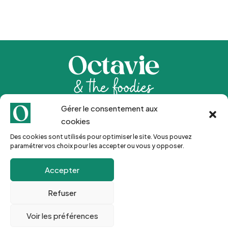
Gérer le consentement aux
Inscription Newsletter 🍒
cookies
Des cookies sont utilisés pour optimiser le site. Vous pouvez
paramétrer vos choix pour les accepter ou vous y opposer.
Go !
Accepter
Refuser
Voir les préférences
© 2024 Octavie & the foodies |
Mentions légales
–