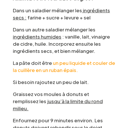
Dans un saladier mélanger les
ingrédients
secs :
farine + sucre + levure + sel
Dans un autre saladier mélanger les
ingrédients humides
: vanille, lait, vinaigre
de cidre, huile. Incorporez ensuite les
ingrédients secs, et bien mélanger.
La pâte doit être
un peu liquide et couler de
la cuillère en un ruban épais.
Si besoin rajoutez un peu de lait.
Graissez vos moules à donuts et
remplissez les
jusqu’à la limite du rond
milieu.
Enfournez pour 9 minutes environ. Les
donuts doivent rebondir sous le doigt