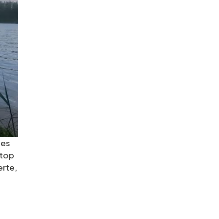
ues
stop
erte,