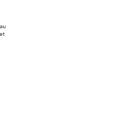
 au
 et