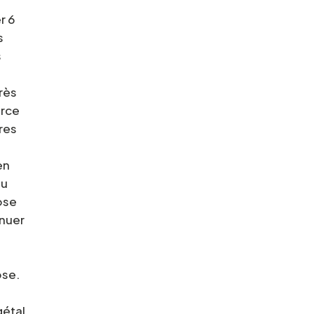
r 6
s
s
très
arce
res
 en
du
ose
inuer
ose.
gétal