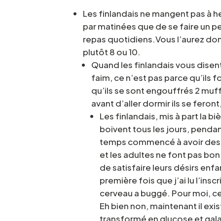
Les finlandais ne mangent pas à heu
par matinées que de se faire un pet
repas quotidiens.Vous l’aurez donc
plutôt 8 ou 10.
Quand les finlandais vous disent
faim, ce n’est pas parce qu’ils f
qu’ils se sont engouffrés 2 muff
avant d’aller dormir ils se feron
Les finlandais, mis à part la 
boivent tous les jours, pendant 
temps commencé à avoir des m
et les adultes ne font pas bo
de satisfaire leurs désirs enfa
première fois que j’ai lu l’insc
cerveau a buggé. Pour moi, ce n
Eh bien non, maintenant il exis
transformé en glucose et galac