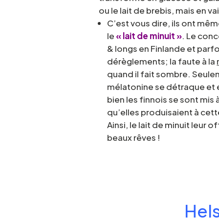
ou le lait de brebis, mais en va
C’est vous dire, ils ont mêm
le
« lait de minuit »
. Le conc
& longs en Finlande et parfo
dérèglements; la faute à la
quand il fait sombre. Seuleme
mélatonine se détraque et 
bien les finnois se sont mis 
qu’elles produisaient à cet
Ainsi, le lait de minuit leur
beaux rêves !
Hels