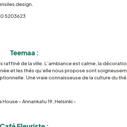
ensiles design.
 40 5203623
Teemaa :
s raffiné de la ville. L’ambiance est calme, la décoratio
finée et les thés qu’elle nous propose sont soigneuse
tionnelle. Une vraie connaisseuse de la culture du thé
House – Annankatu 19, Helsinki –
Café Fleuriste :