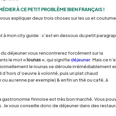
MÉDIER À CE PETIT PROBLÈME BIEN FRANÇAIS !
vous expliquer deux trois choses sur les us et coutum
 à mon city guide : c’est en dessous du petit paragra
ure du déjeuner vous rencontrerez forcément sur la
ants le mot
« lounas »
, qui signifie
déjeuner
. Mais ce n’
tionnellement le lounas se déroule irrémédiablement e
id d’hors d’oeuvre à volonté, puis un plat chaud
ou au renne par exemple) & enfin un thé ou café, à
la gastronomie finnoise est très bon marché. Vous pou
. Je vous conseille donc de déjeuner dans des restaur