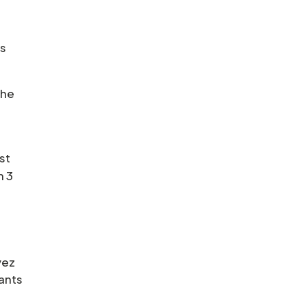
es
phe
est
n 3
vez
ants