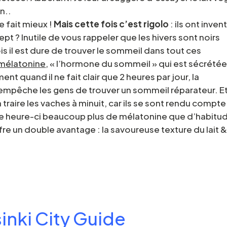
in..
e fait mieux !
Mais cette fois c’est rigolo
: ils ont invent
ept ? Inutile de vous rappeler que les hivers sont noirs
is il est dure de trouver le sommeil dans tout ces
mélatonine
, « l’hormone du sommeil » qui est sécrété
nt quand il ne fait clair que 2 heures par jour, la
empêche les gens de trouver un sommeil réparateur. E
à traire les vaches à minuit, car ils se sont rendu compte
te heure-ci beaucoup plus de mélatonine que d’habitud
 offre un double avantage : la savoureuse texture du lait 
inki City Guide