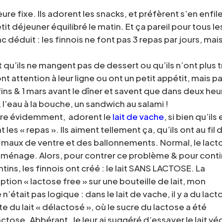
re fixe. Ils adorent les snacks, et préfèrent s’en enfile
it déjeuner équilibré le matin. Et ça pareil pour tous le
 déduit : les finnois ne font pas 3 repas par jours, mai
 qu’ils ne mangent pas de dessert ou qu’ils n’ont plus 
ont attention à leur ligne ou ont un petit appétit, mais p
ins & 1 mars avant le dîner et savent que dans deux heu
t, l’eau à la bouche, un sandwich au salami !
bière évidemment, adorent le
lait de vache
, si bien qu’ils
les « repas ». Ils aiment tellement ça, qu’ils ont au fil 
aux de ventre et des ballonnements. Normal, le lact
n ménage. Alors, pour contrer ce problème & pour cont
ntins, les finnois ont créé : le lait SANS LACTOSE. La
ription « lactose free » sur une bouteille de lait, mon
’était pas logique : dans le lait de vache, il y a du lact
te du lait « délactosé », où le sucre du lactose a été
tose. Abbérant. Je leur ai suggéré d’essayer le lait vé