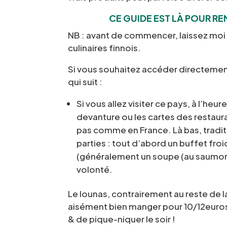
CE GUIDE EST LÀ POUR RE
NB : avant de commencer, laissez moi 
culinaires finnois.
Si vous souhaitez accéder directement
qui suit :
Si vous allez visiter ce pays, à l’he
devanture ou les cartes des restaur
pas comme en France. Là bas, tradi
parties : tout d’abord un buffet fro
(généralement un soupe (au saumon 
volonté.
Le lounas, contrairement au reste de 
aisément bien manger pour 10/12euros
& de pique-niquer le soir !