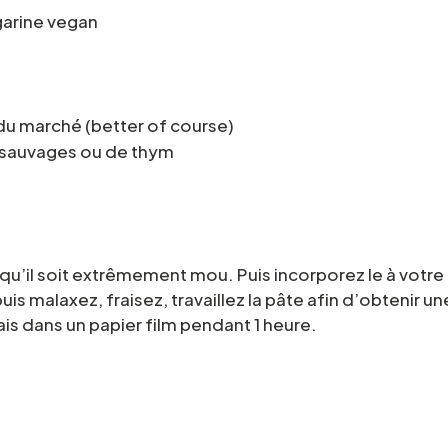
garine vegan
 du marché (better of course)
rs sauvages ou de thym
e qu’il soit extrêmement mou. Puis incorporez le à votre
puis malaxez, fraisez, travaillez la pâte afin d’obtenir un
ais dans un papier film pendant 1 heure.