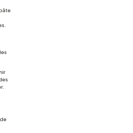
 pâte
,
es.
les
nir
 des
r.
 de