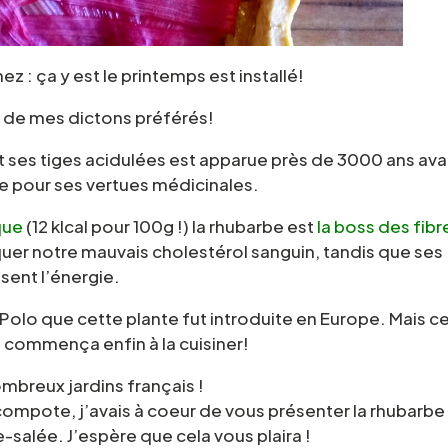
z : ça y est le printemps est installé!
n de mes dictons préférés!
et ses tiges acidulées est apparue près de 3000 ans av
sée pour ses vertues médicinales.
que
(12 klcal pour 100g !) la rhubarbe est
la boss des fibr
quer notre mauvais cholestérol sanguin, tandis que ses
sent l’énergie.
Polo que cette plante fut introduite en Europe. Mais c
n commença enfin à la cuisiner!
ombreux jardins français !
compote, j’avais à coeur de vous présenter la rhubarbe
-salée. J’espère que cela vous plaira !