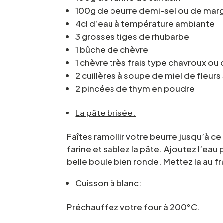
100g de beurre demi-sel ou de mar
4cl d’eau à température ambiante
3 grosses tiges de rhubarbe
1 bûche de chèvre
1 chèvre très frais type chavroux ou
2 cuillères à soupe de miel de fleu
2 pincées de thym en poudre
La pâte brisée:
Faîtes ramollir votre beurre jusqu’à c
farine et sablez la pâte. Ajoutez l’eau 
belle boule bien ronde. Mettez la au fr
Cuisson à blanc:
Préchauffez votre four à 200°C.