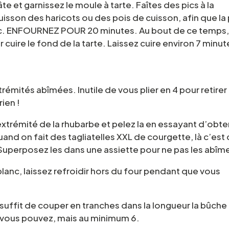
e et garnissez le moule à tarte. Faîtes des pics à la
uisson des haricots ou des pois de cuisson, afin que la
lanc. ENFOURNEZ POUR 20 minutes. Au bout de ce temps
ur cuire le fond de la tarte. Laissez cuire environ 7 minut
émités abîmées. Inutile de vous plier en 4 pour retirer 
rien !
xtrémité de la rhubarbe et pelez la en essayant d’obte
uand on fait des tagliatelles XXL de courgette, là c’est
! Superposez les dans une assiette pour ne pas les abîme
 blanc, laissez refroidir hors du four pendant que vous
l suffit de couper en tranches dans la longueur la bûche
e vous pouvez, mais au minimum 6.