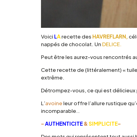
Voici
L
A
recette des
HAVREFLARN,
cél
nappés de chocolat. Un
DELICE.
Peut être les aurez-vous rencontrés a
Cette recette de (littéralement) « tuil
extrême.
Détrompez-vous, ce qui est délicieux pe
L’
avoine
leur offre l’allure rustique q
incomparable..
–
AUTHENTICITE
&
SIMPLICITE
–
Des mots qui représentent tout aussi 