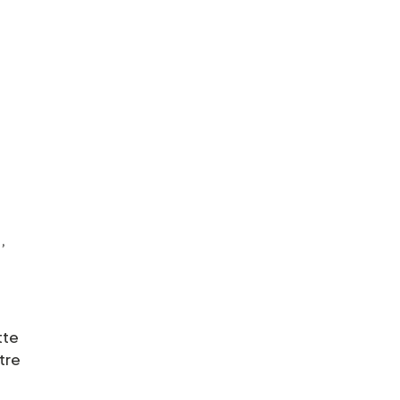
,
tte
tre