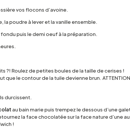
ossière vos flocons d’avoine.
e, la poudre à lever et la vanille ensemble.
fondu puis le demi oeuf à la préparation.
heures.
its ?! Roulez de petites boules de la taille de cerises !
faut que le contour de la tuile devienne brun. ATTENTION
ils durcissent.
colat
au bain marie puis trempez le dessous d’une gale
retournez la face chocolatée sur la face nature d’une au
dwich !