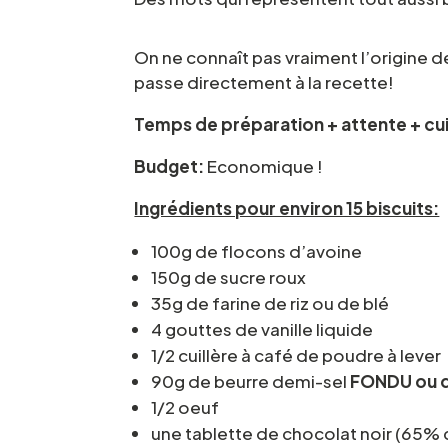
On ne connaît pas vraiment l’origine de
passe directement à la recette!
Temps de préparation + attente + cu
Budget:
Economique !
Ingrédients pour environ 15 biscuits:
100g de flocons d’avoine
150g de sucre roux
35g de farine de riz ou de blé
4 gouttes de vanille liquide
1/2 cuillère à café de poudre à lever
90g de beurre demi-sel
FONDU ou d
1/2 oeuf
une tablette de chocolat noir (65%