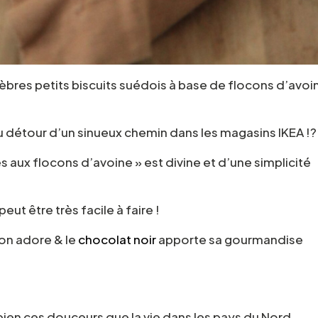
èbres petits biscuits suédois à base de flocons d’avoi
u détour d’un sinueux chemin dans les magasins IKEA !?
es aux flocons d’avoine » est divine et d’une simplicité
ut être très facile à faire !
u’on adore & le
chocolat noir
apporte sa gourmandise
bien ces douceurs que la vie dans les pays du Nord..