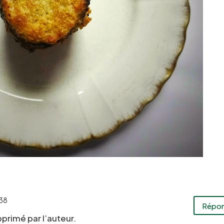
h38
Répo
rimé par l’auteur.