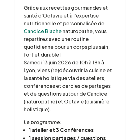
samedi
Grâce aux recettes gourmandes et
13/06/2026
santé d'Octavie et à l'expertise
nutritionnelle et personnalisée de
Candice Blache
naturopathe, vous
repartirez avec une routine
quotidienne pour un corps plus sain,
fort et durable !
Samedi 13 juin 2026 de 10h à 18h à
Lyon, viens (re)découvrir la cuisine et
la santé holistique via des ateliers,
conférences et cercles de partages
et de questions autour de Candice
(naturopathe) et Octavie (cuisinière
holistique).
Le programme:
1 atelier et 3 Conférences
1 session partages / questions