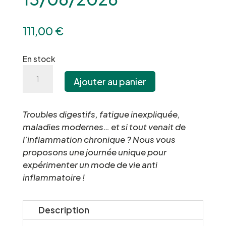
111,00
€
En stock
quantité
A
Ajouter au panier
de
l
Ta
t
journée
e
Troubles digestifs, fatigue inexpliquée,
anti-
r
maladies modernes… et si tout venait de
inflammatoire
n
l’inflammation chronique ? Nous vous
avec
a
proposons une journée unique pour
une
t
expérimenter un mode de vie anti
cheffe
i
inflammatoire !
et
v
une
e
naturo
Description
:
-