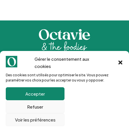
Gérer le consentement aux
Inscription Newsletter 🍒
cookies
Des cookies sont utilisés pour optimiser le site. Vous pouvez
paramétrer vos choix pour les accepter ou vous y opposer.
Go !
Accepter
Refuser
Voir les préférences
© 2024 Octavie & the foodies |
Mentions légales
–
CGV
| Site créé par
Marie Le Gal
| Photos principales